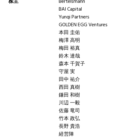
株主
Bertelsmann
BAI Capital
Yunqi Partners
GOLDEN EGG Ventures
本田 圭佑
梅澤 高明
梅田 裕真
鈴木 達哉
森本 千賀子
守屋 実
田中 祐介
西田 真樹
鎌田 和樹
川辺 一毅
佐藤 竜司
竹本 政弘
長野 貴浩
経営陣