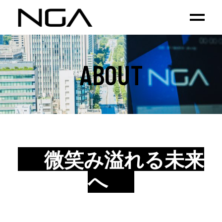
ABOUT
微笑み溢れる未来
へ