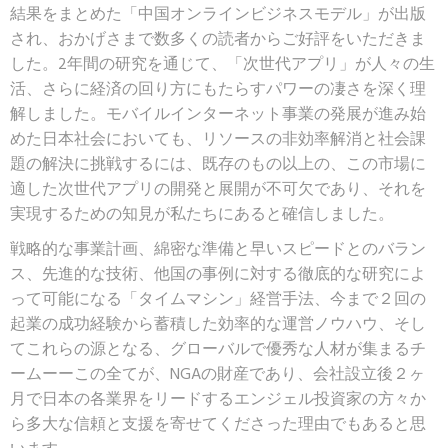
結果をまとめた「中国オンラインビジネスモデル」が出版
され、おかげさまで数多くの読者からご好評をいただきま
した。2年間の研究を通じて、「次世代アプリ」が人々の生
活、さらに経済の回り方にもたらすパワーの凄さを深く理
解しました。モバイルインターネット事業の発展が進み始
めた日本社会においても、リソースの非効率解消と社会課
題の解決に挑戦するには、既存のもの以上の、この市場に
適した次世代アプリの開発と展開が不可欠であり、それを
実現するための知見が私たちにあると確信しました。
戦略的な事業計画、綿密な準備と早いスピードとのバラン
ス、先進的な技術、他国の事例に対する徹底的な研究によ
って可能になる「タイムマシン」経営手法、今まで２回の
起業の成功経験から蓄積した効率的な運営ノウハウ、そし
てこれらの源となる、グローバルで優秀な人材が集まるチ
ームーーこの全てが、NGAの財産であり、会社設立後２ヶ
月で日本の各業界をリードするエンジェル投資家の方々か
ら多大な信頼と支援を寄せてくださった理由でもあると思