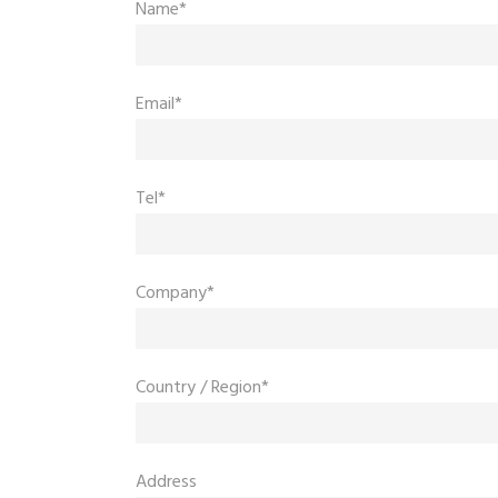
Name*
Email*
Tel*
Company*
Country / Region*
Address