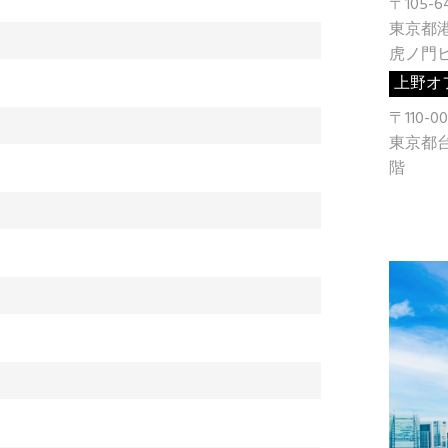
〒105-6
東京都港区
虎ノ門ヒ
上野オ
〒110-00
東京都
階