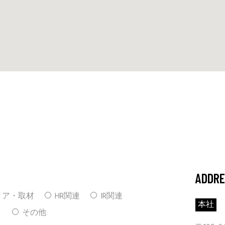
ADDR
ィア・取材
HR関連
IR関連
本社
）
その他