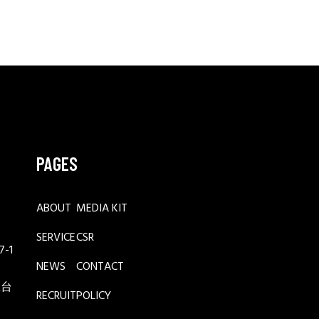
PAGES
ABOUT
MEDIA KIT
SERVICE
CSR
-1
NEWS
CONTACT
区台
RECRUIT
POLICY