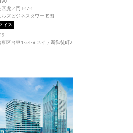
490
虎ノ門 1-17-1
ルズビジネスタワー 15階
フィス
16
台東区台東
4-24-8
スイテ
新御徒町
2