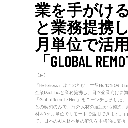
業を手がける
と業務提携し
月単位で活
「GLOBAL RE
【JP】
『HelloBoss』はこのたび、世界No.1のEOR（
企業Deel Inc.と業務提携し、日本企業向
「Global Remote Hire」をローンチしました。
との契約のみで、海外人材の選定から契約、
材を3ヶ月単位でリモートで活用できます。
て、日本のAI人材不足の解決を本格的に支援