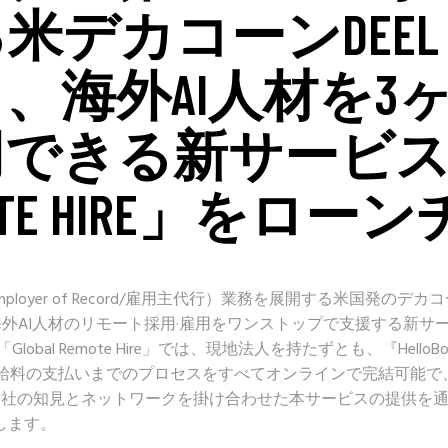
米デカコーンDEEL
、海外AI人材を3
用できる新サービ
MOTE HIRE」をローン
Employer of Record/雇用主代行）業務を展開する米国発のデカ
けに海外AI人材のリモート採用·雇用をワンストップで支援する新サ
「Global Remote Hire」では、現地法人を持たずとも、『HelloBo
給料の支払いまでのプロセスをすべてオンラインで完結可能で
両社の知見とネットワークを掛け合わせた本サービスの提供を
します。