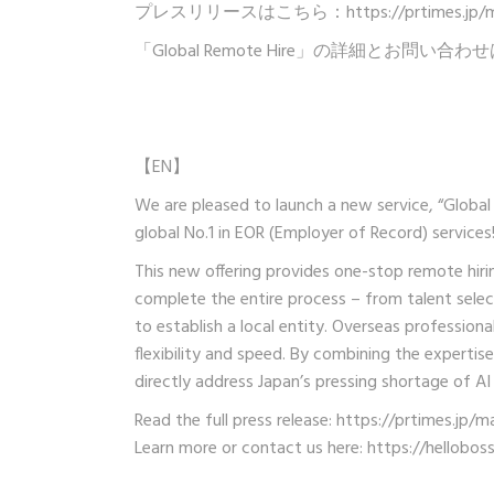
プレスリリースはこちら：
https://prtimes.j
「Global Remote Hire」の詳細とお問い
【EN】
We are pleased to launch a new service, “Global
global No.1 in EOR (Employer of Record) services
This new offering provides one-stop remote hir
complete the entire process – from talent selec
to establish a local entity. Overseas professio
flexibility and speed. By combining the experti
directly address Japan’s pressing shortage of AI
Read the full press release:
https://prtimes.jp/
Learn more or contact us here:
https://hellobos