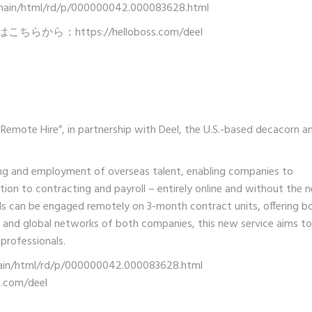
p/main/html/rd/p/000000042.000083628.html
合わせはこちらから：
https://helloboss.com/deel
 Remote Hire”, in partnership with Deel, the U.S.-based decacorn a
!
ing and employment of overseas talent, enabling companies to
tion to contracting and payroll – entirely online and without the 
nals can be engaged remotely on 3-month contract units, offering b
se and global networks of both companies, this new service aims to
 professionals.
main/html/rd/p/000000042.000083628.html
s.com/deel