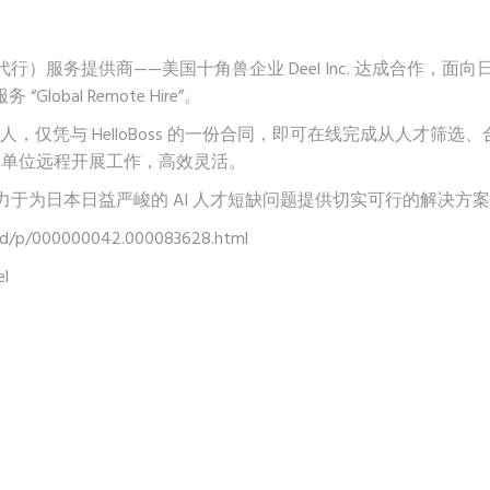
主代行）服务提供商——美国十角兽企业 Deel Inc. 达成合作，面向
bal Remote Hire”。
立海外法人，仅凭与 HelloBoss 的一份合同，即可在线完成从人才筛选
为单位远程开展工作，高效灵活。
于为日本日益严峻的 AI 人才短缺问题提供切实可行的解决方
l/rd/p/000000042.000083628.html
el