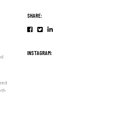
SHARE:
INSTAGRAM:
nd
need
oth