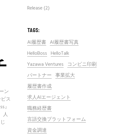
Release
(2)
ヶ
TAGS:
ス
AI履歴書
AI履歴書写真
HelloBoss
HelloTalk
チ
Yazawa Ventures
コンビニ印刷
パートナー
事業拡大
履歴書作成
コーン
求人AIエージェント
ービス
ss』
職務経歴書
、人
言語交換プラットフォーム
通じ
資金調達