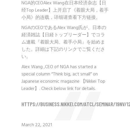
NGA
的
CEOAlex Wang
在日本经济杂志【日
经
Top Leader
】上开启了《着眼大局，着手
小局》的连载，详细请查看下方链接。
NGA
の
CEO
である
Alex Wang
氏が、日本の
経済雑誌【日経トップリーダー】でコラ
ム連載『着眼大局、着手小局』を始めま
した。詳細は下記のリンクでご覧くださ
い。
Alex Wang ,CEO of NGA has started a
special column “Think big, act small” on
Japanese economic magazine
【
Nikkei Top
Leader
】
. Check below link for details.
HTTPS://BUSINESS.NIKKEI.COM/ATCL/SEMINAR/19NV/
March 22, 2021