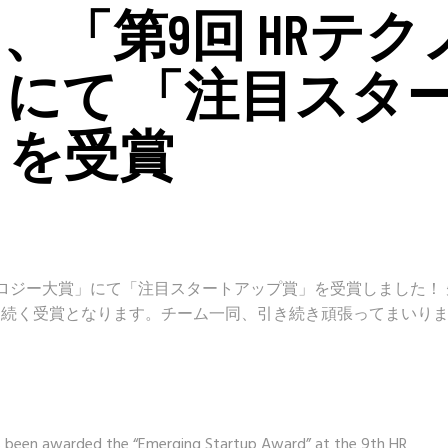
SS』、「第9回 HRテク
にて 「注目スタ
」を受賞
Rテクノロジー大賞」にて「注目スタートアップ賞」を受賞しました！
賞に続く受賞となります。チーム一同、引き続き頑張ってまいり
as been awarded the “Emerging Startup Award” at the 9th HR