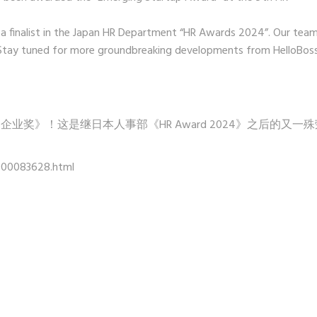
a finalist in the Japan HR Department “HR Awards 2024”. Our team
. Stay tuned for more groundbreaking developments from HelloBoss
初创企业奖》！这是继日本人事部《HR Award 2024》之后的又一
.000083628.html