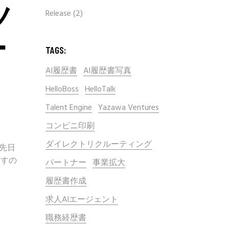
ノ
Release
(2)
ー
TAGS:
AI履歴書
AI履歴書写真
HelloBoss
HelloTalk
Talent Engine
Yazawa Ventures
コンビニ印刷
ダイレクトリクルーティング
 先日
ますの
パートナー
事業拡大
履歴書作成
求人AIエージェント
職務経歴書