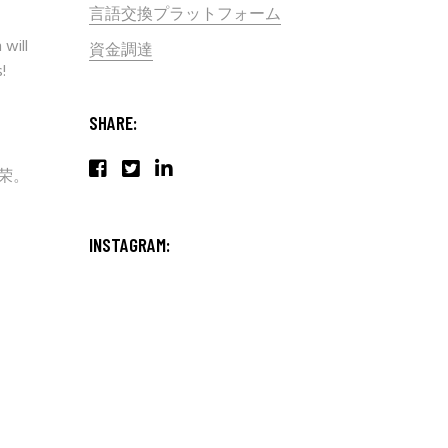
言語交換プラットフォーム
 will
資金調達
!
SHARE:
殊荣。
INSTAGRAM: