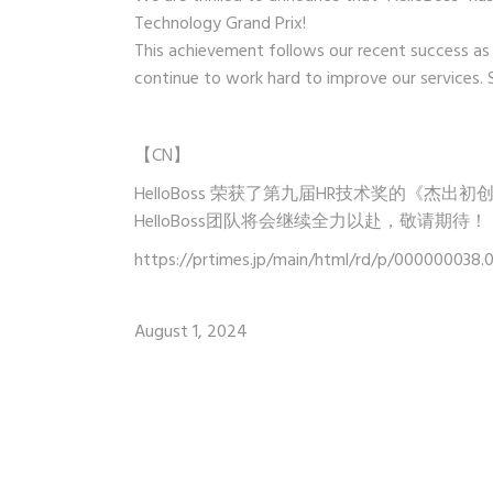
Technology Grand Prix!
This achievement follows our recent success as 
continue to work hard to improve our services
【CN】
HelloBoss 荣获了第九届HR技术奖的《杰出
HelloBoss团队将会继续全力以赴，敬请期待！
https://prtimes.jp/main/html/rd/p/000000038
August 1, 2024