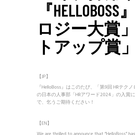
『HELLOBO
ロジー大賞」
トアップ賞
【JP】
『HelloBoss』はこのたび、「第9回 H
の日本の人事部「HRアワード2024」の入
で、乞うご期待ください！
【EN】
We are thrilled to announce that “HelloBoss” h